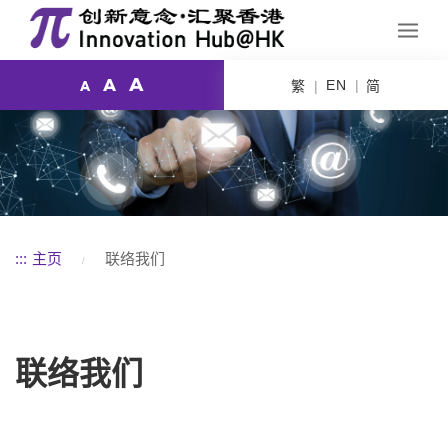
A
A
EN
繁
简
A
:::
主页
联络我们
联络我们