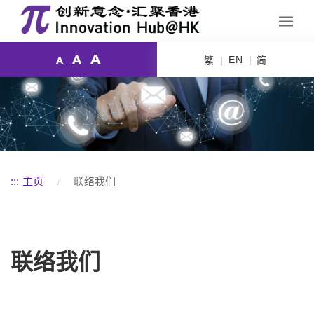
A
A
EN
繁
简
A
:::
主页
联络我们
联络我们