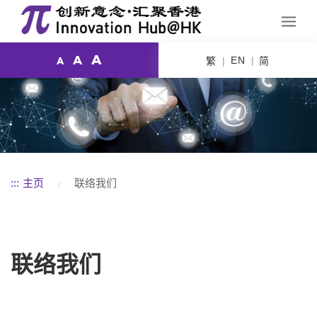
A
A
EN
繁
简
A
:::
主页
联络我们
联络我们