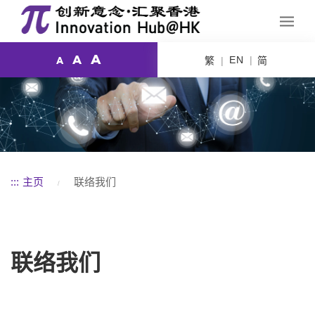
A
A
EN
繁
简
A
:::
主页
联络我们
联络我们