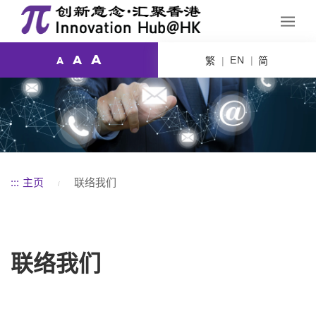
A
A
EN
繁
简
A
:::
主页
联络我们
联络我们