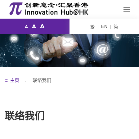
A
A
EN
繁
简
A
:::
主页
联络我们
联络我们