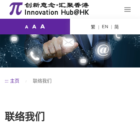
A
A
EN
繁
简
A
:::
主页
联络我们
联络我们