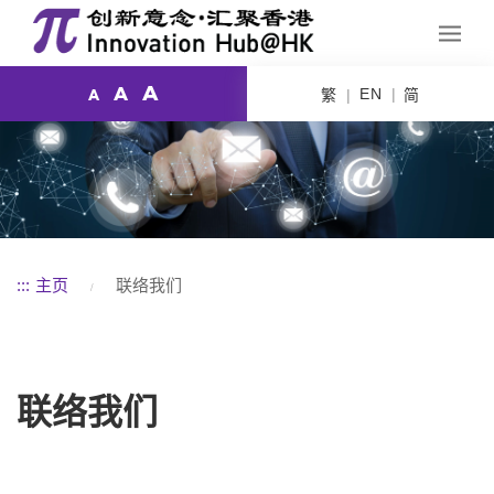
A
A
EN
繁
简
A
:::
主页
联络我们
联络我们