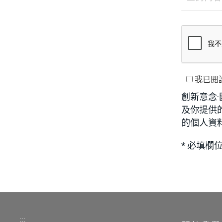
我已閱
創新意念
及你提供
的個人資
* 必填欄
:::