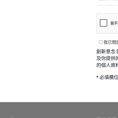
我已閱
創新意念
及你提供
的個人資
* 必填欄
:::