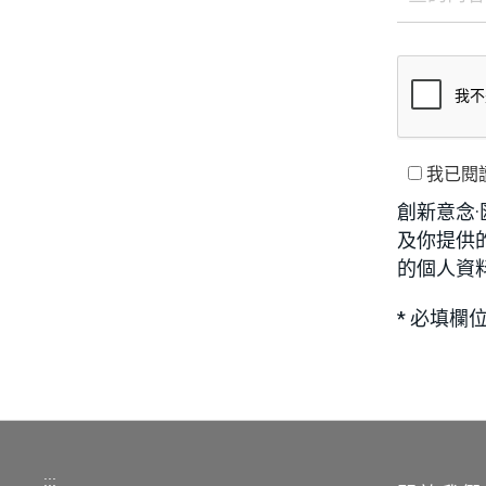
我已閱
創新意念
及你提供
的個人資
* 必填欄
:::