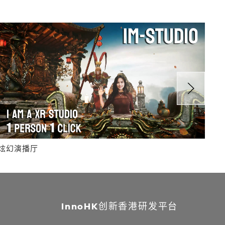
炫幻演播厅
时
InnoHK创新香港研发平台