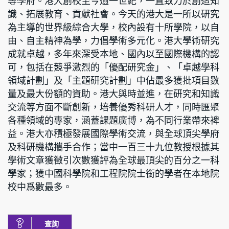
等學府。港大創校至今逾一世紀，一直致力於創造知
識、拓展教育、貢獻社會。今天的港大是一所以研究
為主導的世界級綜合大學，校內設有十所學院，以自
由、自主精神為學，力倡學術多元化。港大學術研究
成就卓越，多年來深受本地、國內以至國際機構的認
可，包括在競爭激烈的「優配研究金」、「卓越學科
領域計劃」及「主題研究計劃」中佔最多獲批項目數
量及最大份額的資助。港大與時並進，在研究和知識
交流等方面不斷創新，培養優秀科研人才，同時匯聚
各種領域的專家，涵蓋課題廣博，為不同行業帶來裨
益。港大亦積極發展國際學術交流，與全球頂尖學府
及科研機構攜手合作；當中一百三十九位教授根據其
學術文章獲徵引次數獲評為全球最頂尖的百分之一科
學家；獲中國科學院和工程院院士銜的學者在本地院
校中爲數最多。
查詢