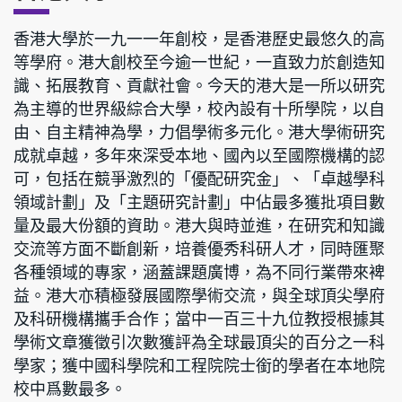
香港大學於一九一一年創校，是香港歷史最悠久的高
等學府。港大創校至今逾一世紀，一直致力於創造知
識、拓展教育、貢獻社會。今天的港大是一所以研究
為主導的世界級綜合大學，校內設有十所學院，以自
由、自主精神為學，力倡學術多元化。港大學術研究
成就卓越，多年來深受本地、國內以至國際機構的認
可，包括在競爭激烈的「優配研究金」、「卓越學科
領域計劃」及「主題研究計劃」中佔最多獲批項目數
量及最大份額的資助。港大與時並進，在研究和知識
交流等方面不斷創新，培養優秀科研人才，同時匯聚
各種領域的專家，涵蓋課題廣博，為不同行業帶來裨
益。港大亦積極發展國際學術交流，與全球頂尖學府
及科研機構攜手合作；當中一百三十九位教授根據其
學術文章獲徵引次數獲評為全球最頂尖的百分之一科
學家；獲中國科學院和工程院院士銜的學者在本地院
校中爲數最多。